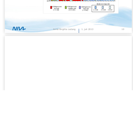
Andre rapporter
Årsrapport 2025 «Undersøkelse av hydrografiske og