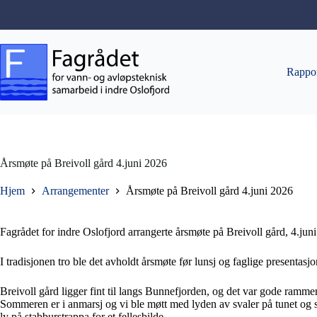
Hopp
til
innholdet
Rappor
Årsmøte på Breivoll gård 4.juni 2026
Hjem
Arrangementer
Årsmøte på Breivoll gård 4.juni 2026
Fagrådet for indre Oslofjord arrangerte årsmøte på Breivoll gård, 4.jun
I tradisjonen tro ble det avholdt årsmøte før lunsj og faglige presentasjo
Breivoll gård ligger fint til langs Bunnefjorden, og det var gode ramme
Sommeren er i anmarsj og vi ble møtt med lyden av svaler på tunet og s
ly på stabburstrappa for et fellesbilde.